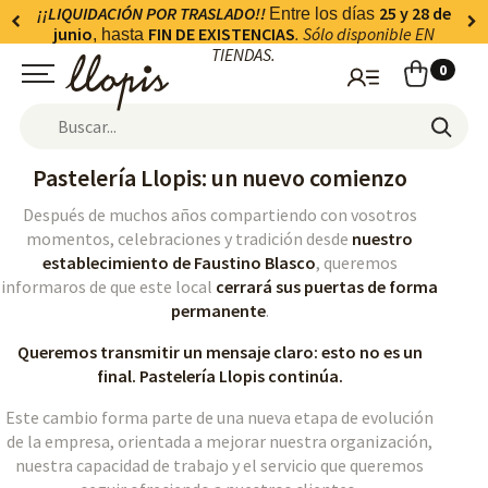
¡¡LIQUIDACIÓN POR TRASLADO!!
25 y 28 de
Entre los días
junio
FIN DE EXISTENCIAS
. Sólo disponible EN
, hasta
TIENDAS.
0
Pastelería Llopis: un nuevo comienzo
Después de muchos años compartiendo con vosotros
momentos, celebraciones y tradición desde
nuestro
establecimiento de Faustino Blasco
, queremos
informaros de que este local
cerrará sus puertas de forma
permanente
.
Queremos transmitir un mensaje claro: esto no es un
final. Pastelería Llopis continúa.
Este cambio forma parte de una nueva etapa de evolución
de la empresa, orientada a mejorar nuestra organización,
nuestra capacidad de trabajo y el servicio que queremos