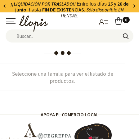
¡¡LIQUIDACIÓN POR TRASLADO!!
25 y 28 de
Entre los días
junio
FIN DE EXISTENCIAS
. Sólo disponible EN
, hasta
TIENDAS.
0
Seleccione una familia para ver el listado de
productos.